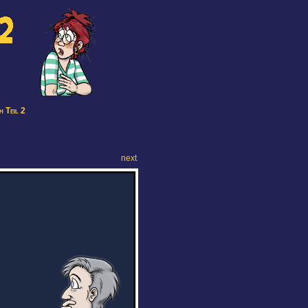
 Teil 2
next