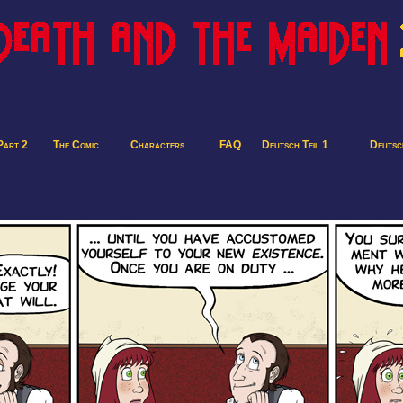
Part 2
The Comic
Characters
FAQ
Deutsch Teil 1
Deutsch